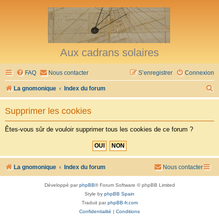
Aux cadrans solaires
FAQ
Nous contacter
S’enregistrer
Connexion
R
La gnomonique
Index du forum
e
Supprimer les cookies
c
h
Êtes-vous sûr de vouloir supprimer tous les cookies de ce forum ?
e
r
c
La gnomonique
Index du forum
Nous contacter
h
Développé par
phpBB
® Forum Software © phpBB Limited
e
Style by
phpBB Spain
r
Traduit par
phpBB-fr.com
Confidentialité
|
Conditions