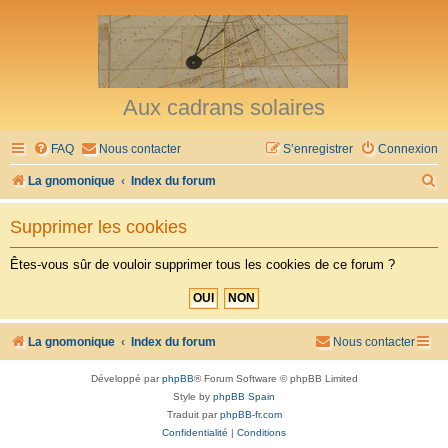
Aux cadrans solaires
FAQ
Nous contacter
S’enregistrer
Connexion
R
La gnomonique
Index du forum
e
Supprimer les cookies
c
h
Êtes-vous sûr de vouloir supprimer tous les cookies de ce forum ?
e
r
c
La gnomonique
Index du forum
Nous contacter
h
Développé par
phpBB
® Forum Software © phpBB Limited
e
Style by
phpBB Spain
r
Traduit par
phpBB-fr.com
Confidentialité
|
Conditions