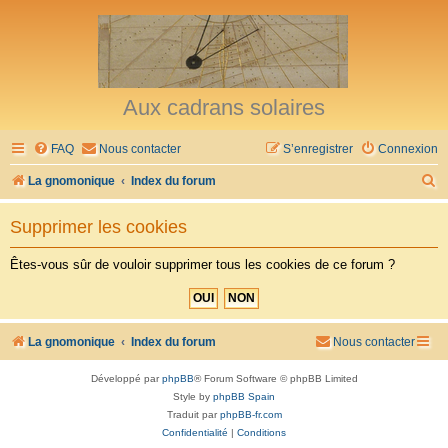
Aux cadrans solaires
FAQ
Nous contacter
S’enregistrer
Connexion
R
La gnomonique
Index du forum
e
Supprimer les cookies
c
h
Êtes-vous sûr de vouloir supprimer tous les cookies de ce forum ?
e
r
c
La gnomonique
Index du forum
Nous contacter
h
Développé par
phpBB
® Forum Software © phpBB Limited
e
Style by
phpBB Spain
r
Traduit par
phpBB-fr.com
Confidentialité
|
Conditions