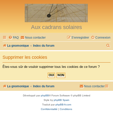
Aux cadrans solaires
FAQ
Nous contacter
S’enregistrer
Connexion
R
La gnomonique
Index du forum
e
Supprimer les cookies
c
h
Êtes-vous sûr de vouloir supprimer tous les cookies de ce forum ?
e
r
c
La gnomonique
Index du forum
Nous contacter
h
Développé par
phpBB
® Forum Software © phpBB Limited
e
Style by
phpBB Spain
r
Traduit par
phpBB-fr.com
Confidentialité
|
Conditions