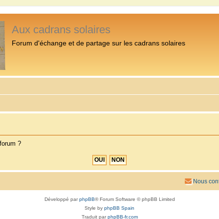
Aux cadrans solaires
Forum d'échange et de partage sur les cadrans solaires
 forum ?
Nous cont
Développé par
phpBB
® Forum Software © phpBB Limited
Style by
phpBB Spain
Traduit par
phpBB-fr.com