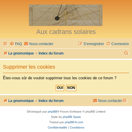
Aux cadrans solaires
FAQ
Nous contacter
S’enregistrer
Connexion
R
La gnomonique
Index du forum
e
Supprimer les cookies
c
h
Êtes-vous sûr de vouloir supprimer tous les cookies de ce forum ?
e
r
c
La gnomonique
Index du forum
Nous contacter
h
Développé par
phpBB
® Forum Software © phpBB Limited
e
Style by
phpBB Spain
r
Traduit par
phpBB-fr.com
Confidentialité
|
Conditions