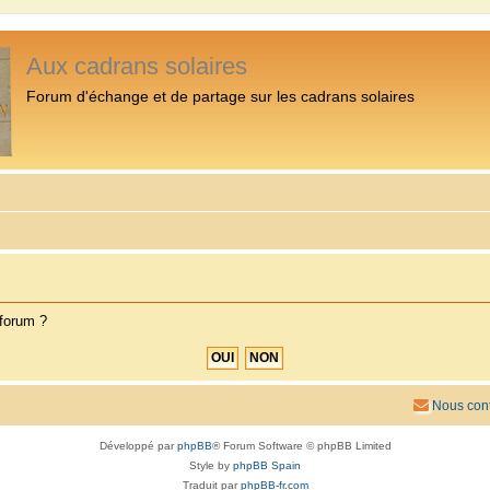
Aux cadrans solaires
Forum d'échange et de partage sur les cadrans solaires
 forum ?
Nous cont
Développé par
phpBB
® Forum Software © phpBB Limited
Style by
phpBB Spain
Traduit par
phpBB-fr.com