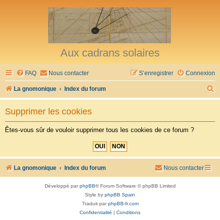
Aux cadrans solaires
FAQ
Nous contacter
S’enregistrer
Connexion
R
La gnomonique
Index du forum
e
Supprimer les cookies
c
h
Êtes-vous sûr de vouloir supprimer tous les cookies de ce forum ?
e
r
c
La gnomonique
Index du forum
Nous contacter
h
Développé par
phpBB
® Forum Software © phpBB Limited
e
Style by
phpBB Spain
r
Traduit par
phpBB-fr.com
Confidentialité
|
Conditions