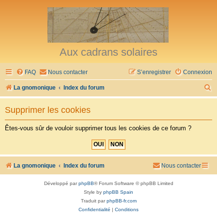
Aux cadrans solaires
FAQ
Nous contacter
S’enregistrer
Connexion
R
La gnomonique
Index du forum
e
Supprimer les cookies
c
h
Êtes-vous sûr de vouloir supprimer tous les cookies de ce forum ?
e
r
c
La gnomonique
Index du forum
Nous contacter
h
Développé par
phpBB
® Forum Software © phpBB Limited
e
Style by
phpBB Spain
r
Traduit par
phpBB-fr.com
Confidentialité
|
Conditions