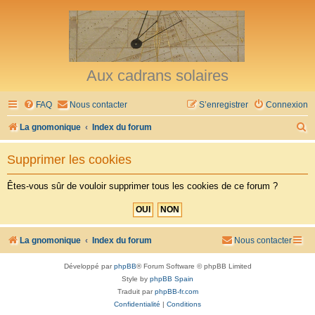
Aux cadrans solaires
FAQ
Nous contacter
S’enregistrer
Connexion
R
La gnomonique
Index du forum
e
Supprimer les cookies
c
h
Êtes-vous sûr de vouloir supprimer tous les cookies de ce forum ?
e
r
c
La gnomonique
Index du forum
Nous contacter
h
Développé par
phpBB
® Forum Software © phpBB Limited
e
Style by
phpBB Spain
r
Traduit par
phpBB-fr.com
Confidentialité
|
Conditions