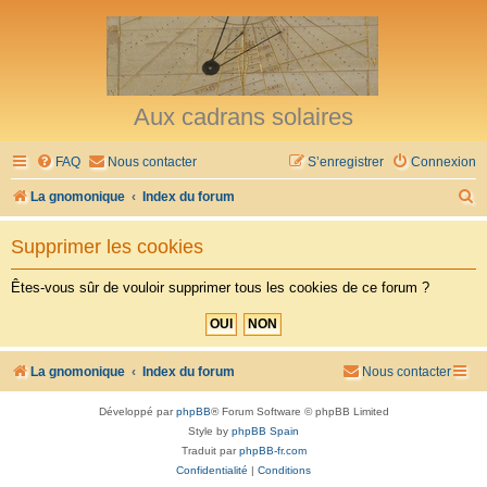
Aux cadrans solaires
FAQ
Nous contacter
S’enregistrer
Connexion
R
La gnomonique
Index du forum
e
Supprimer les cookies
c
h
Êtes-vous sûr de vouloir supprimer tous les cookies de ce forum ?
e
r
c
La gnomonique
Index du forum
Nous contacter
h
Développé par
phpBB
® Forum Software © phpBB Limited
e
Style by
phpBB Spain
r
Traduit par
phpBB-fr.com
Confidentialité
|
Conditions