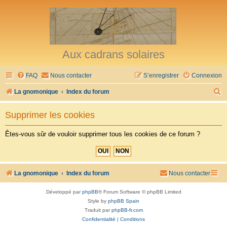
Aux cadrans solaires
FAQ
Nous contacter
S’enregistrer
Connexion
R
La gnomonique
Index du forum
e
Supprimer les cookies
c
h
Êtes-vous sûr de vouloir supprimer tous les cookies de ce forum ?
e
r
c
La gnomonique
Index du forum
Nous contacter
h
Développé par
phpBB
® Forum Software © phpBB Limited
e
Style by
phpBB Spain
r
Traduit par
phpBB-fr.com
Confidentialité
|
Conditions