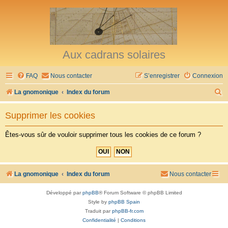
Aux cadrans solaires
FAQ
Nous contacter
S’enregistrer
Connexion
R
La gnomonique
Index du forum
e
Supprimer les cookies
c
h
Êtes-vous sûr de vouloir supprimer tous les cookies de ce forum ?
e
r
c
La gnomonique
Index du forum
Nous contacter
h
Développé par
phpBB
® Forum Software © phpBB Limited
e
Style by
phpBB Spain
r
Traduit par
phpBB-fr.com
Confidentialité
|
Conditions