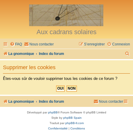
Aux cadrans solaires
FAQ
Nous contacter
S’enregistrer
Connexion
R
La gnomonique
Index du forum
e
Supprimer les cookies
c
h
Êtes-vous sûr de vouloir supprimer tous les cookies de ce forum ?
e
r
c
La gnomonique
Index du forum
Nous contacter
h
Développé par
phpBB
® Forum Software © phpBB Limited
e
Style by
phpBB Spain
r
Traduit par
phpBB-fr.com
Confidentialité
|
Conditions