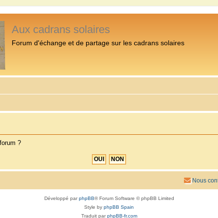
Aux cadrans solaires
Forum d'échange et de partage sur les cadrans solaires
 forum ?
Nous cont
Développé par
phpBB
® Forum Software © phpBB Limited
Style by
phpBB Spain
Traduit par
phpBB-fr.com