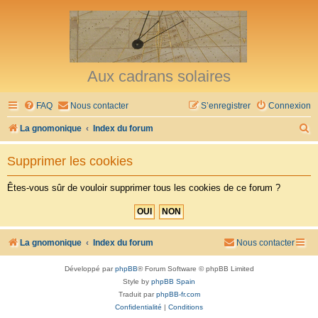
Aux cadrans solaires
FAQ
Nous contacter
S’enregistrer
Connexion
R
La gnomonique
Index du forum
e
Supprimer les cookies
c
h
Êtes-vous sûr de vouloir supprimer tous les cookies de ce forum ?
e
r
c
La gnomonique
Index du forum
Nous contacter
h
Développé par
phpBB
® Forum Software © phpBB Limited
e
Style by
phpBB Spain
r
Traduit par
phpBB-fr.com
Confidentialité
|
Conditions