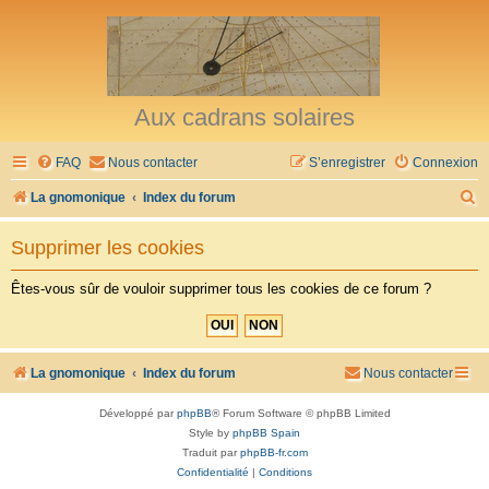
Aux cadrans solaires
FAQ
Nous contacter
S’enregistrer
Connexion
R
La gnomonique
Index du forum
e
Supprimer les cookies
c
h
Êtes-vous sûr de vouloir supprimer tous les cookies de ce forum ?
e
r
c
La gnomonique
Index du forum
Nous contacter
h
Développé par
phpBB
® Forum Software © phpBB Limited
e
Style by
phpBB Spain
r
Traduit par
phpBB-fr.com
Confidentialité
|
Conditions