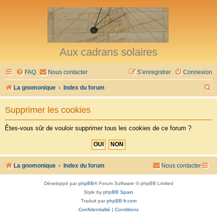
Aux cadrans solaires
FAQ
Nous contacter
S’enregistrer
Connexion
R
La gnomonique
Index du forum
e
Supprimer les cookies
c
h
Êtes-vous sûr de vouloir supprimer tous les cookies de ce forum ?
e
r
c
La gnomonique
Index du forum
Nous contacter
h
Développé par
phpBB
® Forum Software © phpBB Limited
e
Style by
phpBB Spain
r
Traduit par
phpBB-fr.com
Confidentialité
|
Conditions