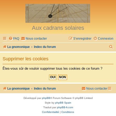
Aux cadrans solaires
FAQ
Nous contacter
S’enregistrer
Connexion
R
La gnomonique
Index du forum
e
Supprimer les cookies
c
h
Êtes-vous sûr de vouloir supprimer tous les cookies de ce forum ?
e
r
c
La gnomonique
Index du forum
Nous contacter
h
Développé par
phpBB
® Forum Software © phpBB Limited
e
Style by
phpBB Spain
r
Traduit par
phpBB-fr.com
Confidentialité
|
Conditions