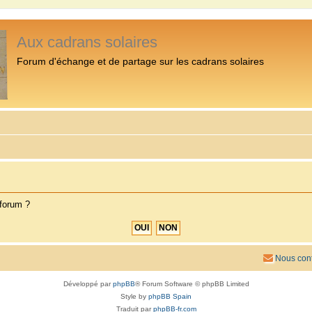
Aux cadrans solaires
Forum d'échange et de partage sur les cadrans solaires
 forum ?
Nous cont
Développé par
phpBB
® Forum Software © phpBB Limited
Style by
phpBB Spain
Traduit par
phpBB-fr.com