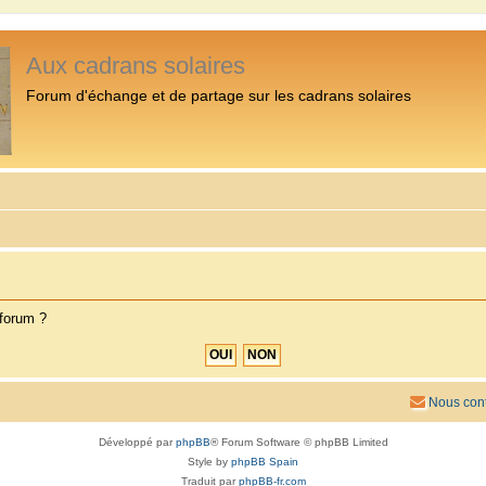
Aux cadrans solaires
Forum d'échange et de partage sur les cadrans solaires
 forum ?
Nous cont
Développé par
phpBB
® Forum Software © phpBB Limited
Style by
phpBB Spain
Traduit par
phpBB-fr.com