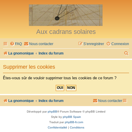
Aux cadrans solaires
FAQ
Nous contacter
S’enregistrer
Connexion
R
La gnomonique
Index du forum
e
Supprimer les cookies
c
h
Êtes-vous sûr de vouloir supprimer tous les cookies de ce forum ?
e
r
c
La gnomonique
Index du forum
Nous contacter
h
Développé par
phpBB
® Forum Software © phpBB Limited
e
Style by
phpBB Spain
r
Traduit par
phpBB-fr.com
Confidentialité
|
Conditions