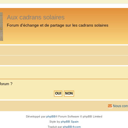
Aux cadrans solaires
Forum d'échange et de partage sur les cadrans solaires
 forum ?
Nous cont
Développé par
phpBB
® Forum Software © phpBB Limited
Style by
phpBB Spain
Traduit par
phpBB-fr.com