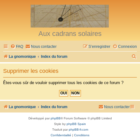
Aux cadrans solaires
FAQ
Nous contacter
S’enregistrer
Connexion
R
La gnomonique
Index du forum
e
Supprimer les cookies
c
h
Êtes-vous sûr de vouloir supprimer tous les cookies de ce forum ?
e
r
c
La gnomonique
Index du forum
Nous contacter
h
Développé par
phpBB
® Forum Software © phpBB Limited
e
Style by
phpBB Spain
r
Traduit par
phpBB-fr.com
Confidentialité
|
Conditions