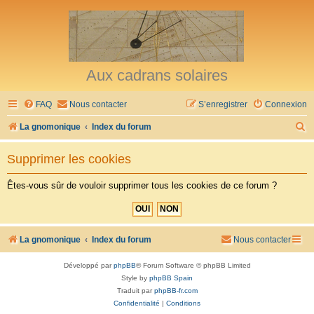
Aux cadrans solaires
FAQ
Nous contacter
S’enregistrer
Connexion
R
La gnomonique
Index du forum
e
Supprimer les cookies
c
h
Êtes-vous sûr de vouloir supprimer tous les cookies de ce forum ?
e
r
c
La gnomonique
Index du forum
Nous contacter
h
Développé par
phpBB
® Forum Software © phpBB Limited
e
Style by
phpBB Spain
r
Traduit par
phpBB-fr.com
Confidentialité
|
Conditions