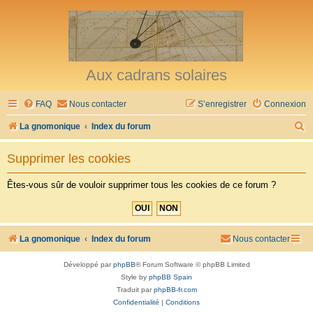
Aux cadrans solaires
FAQ
Nous contacter
S’enregistrer
Connexion
R
La gnomonique
Index du forum
e
Supprimer les cookies
c
h
Êtes-vous sûr de vouloir supprimer tous les cookies de ce forum ?
e
r
c
La gnomonique
Index du forum
Nous contacter
h
Développé par
phpBB
® Forum Software © phpBB Limited
e
Style by
phpBB Spain
r
Traduit par
phpBB-fr.com
Confidentialité
|
Conditions