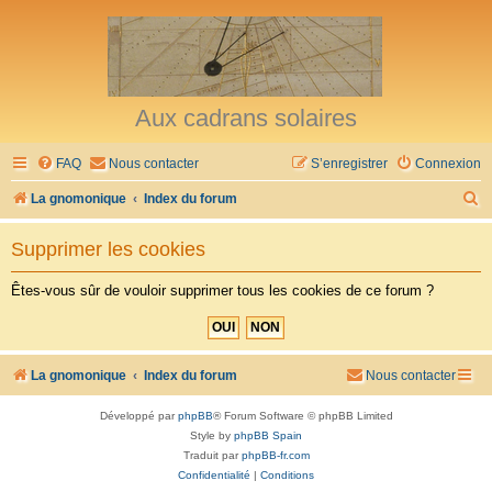
Aux cadrans solaires
FAQ
Nous contacter
S’enregistrer
Connexion
R
La gnomonique
Index du forum
e
Supprimer les cookies
c
h
Êtes-vous sûr de vouloir supprimer tous les cookies de ce forum ?
e
r
c
La gnomonique
Index du forum
Nous contacter
h
Développé par
phpBB
® Forum Software © phpBB Limited
e
Style by
phpBB Spain
r
Traduit par
phpBB-fr.com
Confidentialité
|
Conditions