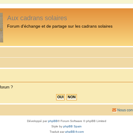
Aux cadrans solaires
Forum d'échange et de partage sur les cadrans solaires
 forum ?
Nous cont
Développé par
phpBB
® Forum Software © phpBB Limited
Style by
phpBB Spain
Traduit par
phpBB-fr.com