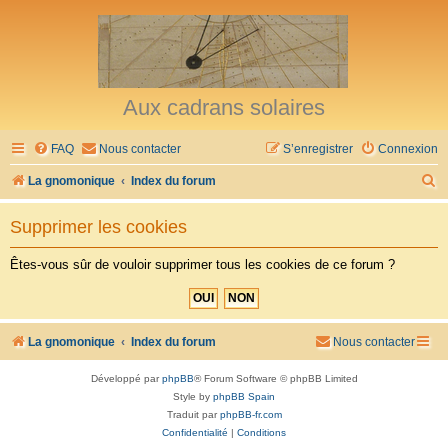
Aux cadrans solaires
FAQ
Nous contacter
S’enregistrer
Connexion
R
La gnomonique
Index du forum
e
Supprimer les cookies
c
h
Êtes-vous sûr de vouloir supprimer tous les cookies de ce forum ?
e
r
c
La gnomonique
Index du forum
Nous contacter
h
Développé par
phpBB
® Forum Software © phpBB Limited
e
Style by
phpBB Spain
r
Traduit par
phpBB-fr.com
Confidentialité
|
Conditions