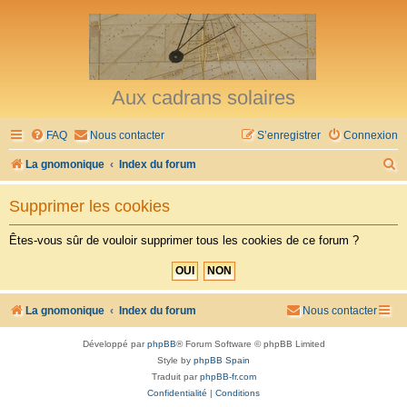
Aux cadrans solaires
FAQ
Nous contacter
S’enregistrer
Connexion
R
La gnomonique
Index du forum
e
Supprimer les cookies
c
h
Êtes-vous sûr de vouloir supprimer tous les cookies de ce forum ?
e
r
c
La gnomonique
Index du forum
Nous contacter
h
Développé par
phpBB
® Forum Software © phpBB Limited
e
Style by
phpBB Spain
r
Traduit par
phpBB-fr.com
Confidentialité
|
Conditions