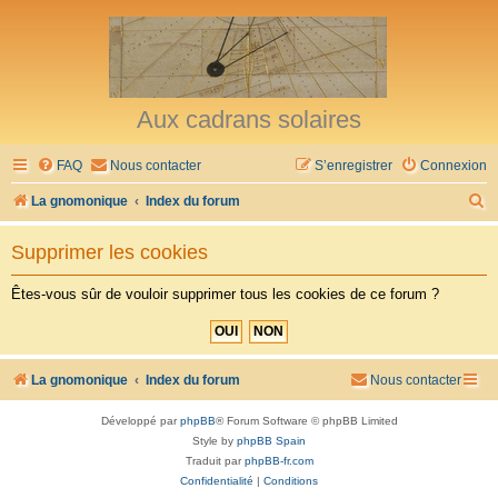
Aux cadrans solaires
FAQ
Nous contacter
S’enregistrer
Connexion
R
La gnomonique
Index du forum
e
Supprimer les cookies
c
h
Êtes-vous sûr de vouloir supprimer tous les cookies de ce forum ?
e
r
c
La gnomonique
Index du forum
Nous contacter
h
Développé par
phpBB
® Forum Software © phpBB Limited
e
Style by
phpBB Spain
r
Traduit par
phpBB-fr.com
Confidentialité
|
Conditions