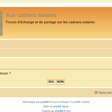
Aux cadrans solaires
Forum d'échange et de partage sur les cadrans solaires
 forum ?
Nous cont
Développé par
phpBB
® Forum Software © phpBB Limited
Style by
phpBB Spain
Traduit par
phpBB-fr.com