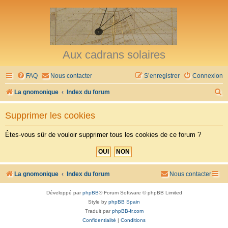
Aux cadrans solaires
FAQ
Nous contacter
S’enregistrer
Connexion
R
La gnomonique
Index du forum
e
Supprimer les cookies
c
h
Êtes-vous sûr de vouloir supprimer tous les cookies de ce forum ?
e
r
c
La gnomonique
Index du forum
Nous contacter
h
Développé par
phpBB
® Forum Software © phpBB Limited
e
Style by
phpBB Spain
r
Traduit par
phpBB-fr.com
Confidentialité
|
Conditions