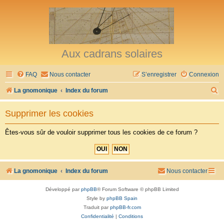
Aux cadrans solaires
FAQ
Nous contacter
S’enregistrer
Connexion
R
La gnomonique
Index du forum
e
Supprimer les cookies
c
h
Êtes-vous sûr de vouloir supprimer tous les cookies de ce forum ?
e
r
c
La gnomonique
Index du forum
Nous contacter
h
Développé par
phpBB
® Forum Software © phpBB Limited
e
Style by
phpBB Spain
r
Traduit par
phpBB-fr.com
Confidentialité
|
Conditions