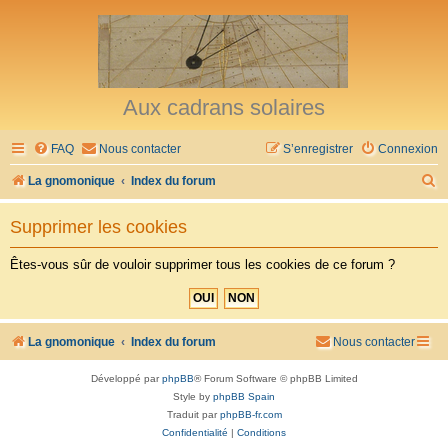
Aux cadrans solaires
FAQ
Nous contacter
S’enregistrer
Connexion
R
La gnomonique
Index du forum
e
Supprimer les cookies
c
h
Êtes-vous sûr de vouloir supprimer tous les cookies de ce forum ?
e
r
c
La gnomonique
Index du forum
Nous contacter
h
Développé par
phpBB
® Forum Software © phpBB Limited
e
Style by
phpBB Spain
r
Traduit par
phpBB-fr.com
Confidentialité
|
Conditions