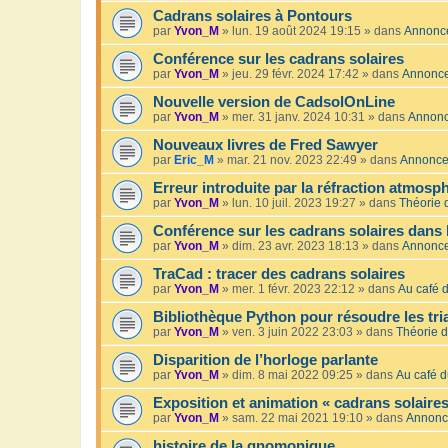
Cadrans solaires à Pontours
par
Yvon_M
»
lun. 19 août 2024 19:15
» dans
Annonc
Conférence sur les cadrans solaires
par
Yvon_M
»
jeu. 29 févr. 2024 17:42
» dans
Annonc
Nouvelle version de CadsolOnLine
par
Yvon_M
»
mer. 31 janv. 2024 10:31
» dans
Annon
Nouveaux livres de Fred Sawyer
par
Eric_M
»
mar. 21 nov. 2023 22:49
» dans
Annonc
Erreur introduite par la réfraction atmosp
par
Yvon_M
»
lun. 10 juil. 2023 19:27
» dans
Théorie 
Conférence sur les cadrans solaires dans 
par
Yvon_M
»
dim. 23 avr. 2023 18:13
» dans
Annonc
TraCad : tracer des cadrans solaires
par
Yvon_M
»
mer. 1 févr. 2023 22:12
» dans
Au café d
Bibliothèque Python pour résoudre les tr
par
Yvon_M
»
ven. 3 juin 2022 23:03
» dans
Théorie d
Disparition de l’horloge parlante
par
Yvon_M
»
dim. 8 mai 2022 09:25
» dans
Au café d
Exposition et animation « cadrans solaires
par
Yvon_M
»
sam. 22 mai 2021 19:10
» dans
Annonc
histoire de la gnomonique