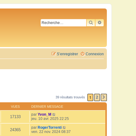
RECHERCHER
RECHERCHE AVA
S’enregistrer
Connexion
1
2
39 résultats trouvés
SUIVANTE
VUES
DERNIER MESSAGE
par
Yvon_M
17133
jeu. 10 avr. 2025 22:25
par
RogerTorrenti
24365
ven. 22 nov. 2024 08:37