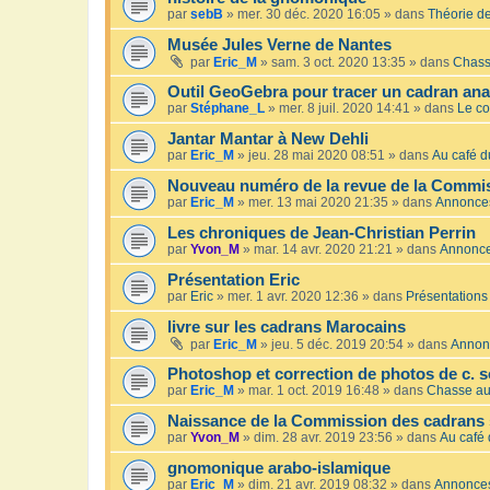
par
sebB
»
mer. 30 déc. 2020 16:05
» dans
Théorie de
Musée Jules Verne de Nantes
par
Eric_M
»
sam. 3 oct. 2020 13:35
» dans
Chass
Outil GeoGebra pour tracer un cadran an
par
Stéphane_L
»
mer. 8 juil. 2020 14:41
» dans
Le co
Jantar Mantar à New Dehli
par
Eric_M
»
jeu. 28 mai 2020 08:51
» dans
Au café du
Nouveau numéro de la revue de la Commis
par
Eric_M
»
mer. 13 mai 2020 21:35
» dans
Annonce
Les chroniques de Jean-Christian Perrin
par
Yvon_M
»
mar. 14 avr. 2020 21:21
» dans
Annonc
Présentation Eric
par
Eric
»
mer. 1 avr. 2020 12:36
» dans
Présentations
livre sur les cadrans Marocains
par
Eric_M
»
jeu. 5 déc. 2019 20:54
» dans
Annon
Photoshop et correction de photos de c. s
par
Eric_M
»
mar. 1 oct. 2019 16:48
» dans
Chasse au
Naissance de la Commission des cadrans 
par
Yvon_M
»
dim. 28 avr. 2019 23:56
» dans
Au café 
gnomonique arabo-islamique
par
Eric_M
»
dim. 21 avr. 2019 08:32
» dans
Annonce