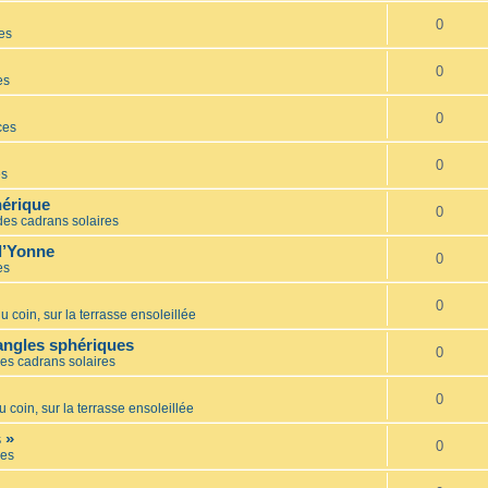
0
es
0
es
0
ces
0
es
hérique
0
des cadrans solaires
l’Yonne
0
es
0
u coin, sur la terrasse ensoleillée
iangles sphériques
0
es cadrans solaires
0
u coin, sur la terrasse ensoleillée
 »
0
es