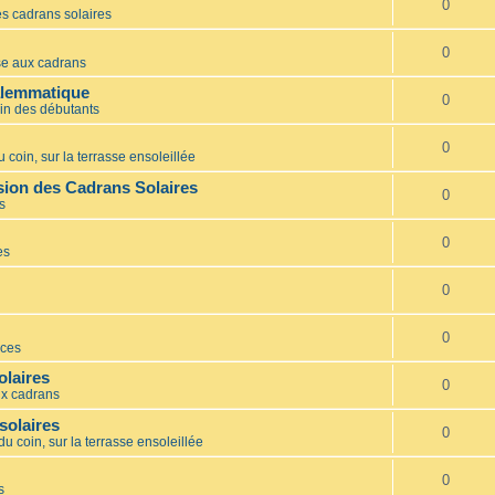
0
s cadrans solaires
0
e aux cadrans
alemmatique
0
in des débutants
0
 coin, sur la terrasse ensoleillée
ion des Cadrans Solaires
0
s
0
es
0
0
ces
olaires
0
x cadrans
solaires
0
du coin, sur la terrasse ensoleillée
0
s