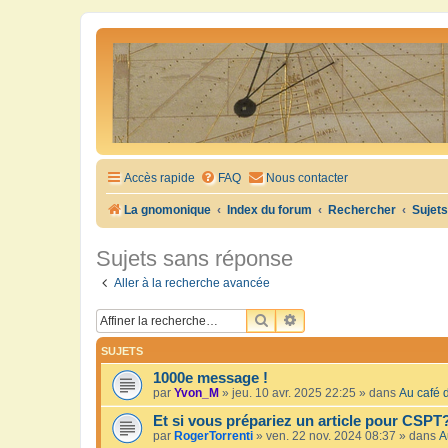
Accès rapide
FAQ
Nous contacter
La gnomonique
Index du forum
Rechercher
Sujet
Sujets sans réponse
Aller à la recherche avancée
RECHERCHER
RECHERCHE AVANCÉE
SUJETS
1000e message !
par
Yvon_M
»
jeu. 10 avr. 2025 22:25
» dans
Au café d
Et si vous prépariez un article pour CSPT
par
RogerTorrenti
»
ven. 22 nov. 2024 08:37
» dans
A