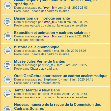
Bibliothèque Python pour résoudre les triangles
sphériques
Dernier message par
Yvon_M
«
ven. 3 juin 2022 23:03
Posté dans
Théorie des cadrans solaires
Disparition de l’horloge parlante
Dernier message par
Yvon_M
«
dim. 8 mai 2022 09:25
Posté dans
Au café du coin, sur la terrasse ensoleillée
Exposition et animation « cadrans solaires »
Dernier message par
Yvon_M
«
sam. 22 mai 2021 19:10
Posté dans
Annonces
histoire de la gnomonique
Dernier message par
sebB
«
mer. 30 déc. 2020 16:05
Posté dans
Théorie des cadrans solaires
Musée Jules Verne de Nantes
Dernier message par
Eric_M
«
sam. 3 oct. 2020 13:35
Posté dans
Chasse aux cadrans
Outil GeoGebra pour tracer un cadran analemmatique
Dernier message par
Stéphane_L
«
mer. 8 juil. 2020 14:41
Posté dans
Le coin des débutants
Jantar Mantar à New Dehli
Dernier message par
Eric_M
«
jeu. 28 mai 2020 08:51
Posté dans
Au café du coin, sur la terrasse ensoleillée
Nouveau numéro de la revue de la Commision des
Cadrans Solaires