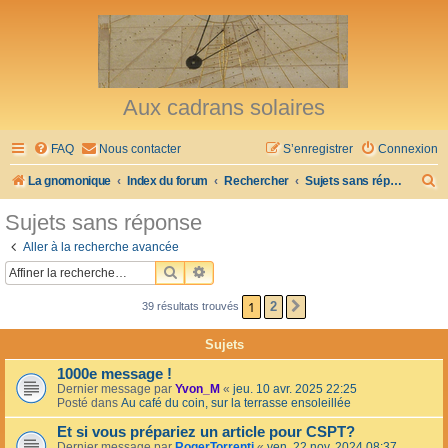
Aux cadrans solaires
FAQ
Nous contacter
S’enregistrer
Connexion
R
La gnomonique
Index du forum
Rechercher
Sujets sans réponse
e
Sujets sans réponse
c
Aller à la recherche avancée
h
RECHERCHER
RECHERCHE AVANCÉE
e
1
2
39 résultats trouvés
SUIVANTE
r
c
Sujets
h
1000e message !
e
Dernier message par
Yvon_M
«
jeu. 10 avr. 2025 22:25
Posté dans
Au café du coin, sur la terrasse ensoleillée
r
Et si vous prépariez un article pour CSPT?
Dernier message par
RogerTorrenti
«
ven. 22 nov. 2024 08:37