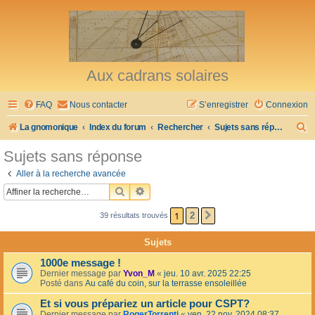
Aux cadrans solaires
FAQ
Nous contacter
S’enregistrer
Connexion
R
La gnomonique
Index du forum
Rechercher
Sujets sans réponse
e
Sujets sans réponse
c
Aller à la recherche avancée
h
RECHERCHER
RECHERCHE AVANCÉE
e
1
2
39 résultats trouvés
SUIVANTE
r
c
Sujets
h
1000e message !
e
Dernier message par
Yvon_M
«
jeu. 10 avr. 2025 22:25
Posté dans
Au café du coin, sur la terrasse ensoleillée
r
Et si vous prépariez un article pour CSPT?
Dernier message par
RogerTorrenti
«
ven. 22 nov. 2024 08:37