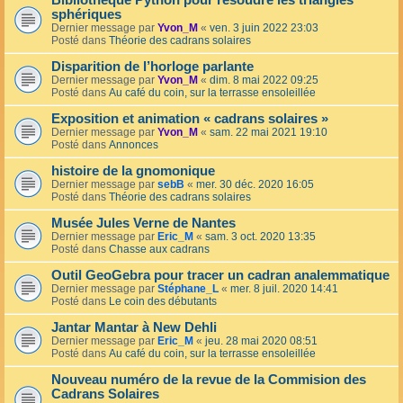
Bibliothèque Python pour résoudre les triangles
sphériques
Dernier message par
Yvon_M
«
ven. 3 juin 2022 23:03
Posté dans
Théorie des cadrans solaires
Disparition de l’horloge parlante
Dernier message par
Yvon_M
«
dim. 8 mai 2022 09:25
Posté dans
Au café du coin, sur la terrasse ensoleillée
Exposition et animation « cadrans solaires »
Dernier message par
Yvon_M
«
sam. 22 mai 2021 19:10
Posté dans
Annonces
histoire de la gnomonique
Dernier message par
sebB
«
mer. 30 déc. 2020 16:05
Posté dans
Théorie des cadrans solaires
Musée Jules Verne de Nantes
Dernier message par
Eric_M
«
sam. 3 oct. 2020 13:35
Posté dans
Chasse aux cadrans
Outil GeoGebra pour tracer un cadran analemmatique
Dernier message par
Stéphane_L
«
mer. 8 juil. 2020 14:41
Posté dans
Le coin des débutants
Jantar Mantar à New Dehli
Dernier message par
Eric_M
«
jeu. 28 mai 2020 08:51
Posté dans
Au café du coin, sur la terrasse ensoleillée
Nouveau numéro de la revue de la Commision des
Cadrans Solaires