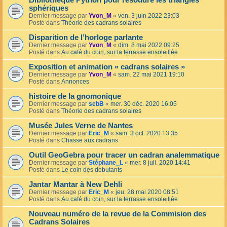
Bibliothèque Python pour résoudre les triangles
sphériques
Dernier message par
Yvon_M
«
ven. 3 juin 2022 23:03
Posté dans
Théorie des cadrans solaires
Disparition de l’horloge parlante
Dernier message par
Yvon_M
«
dim. 8 mai 2022 09:25
Posté dans
Au café du coin, sur la terrasse ensoleillée
Exposition et animation « cadrans solaires »
Dernier message par
Yvon_M
«
sam. 22 mai 2021 19:10
Posté dans
Annonces
histoire de la gnomonique
Dernier message par
sebB
«
mer. 30 déc. 2020 16:05
Posté dans
Théorie des cadrans solaires
Musée Jules Verne de Nantes
Dernier message par
Eric_M
«
sam. 3 oct. 2020 13:35
Posté dans
Chasse aux cadrans
Outil GeoGebra pour tracer un cadran analemmatique
Dernier message par
Stéphane_L
«
mer. 8 juil. 2020 14:41
Posté dans
Le coin des débutants
Jantar Mantar à New Dehli
Dernier message par
Eric_M
«
jeu. 28 mai 2020 08:51
Posté dans
Au café du coin, sur la terrasse ensoleillée
Nouveau numéro de la revue de la Commision des
Cadrans Solaires