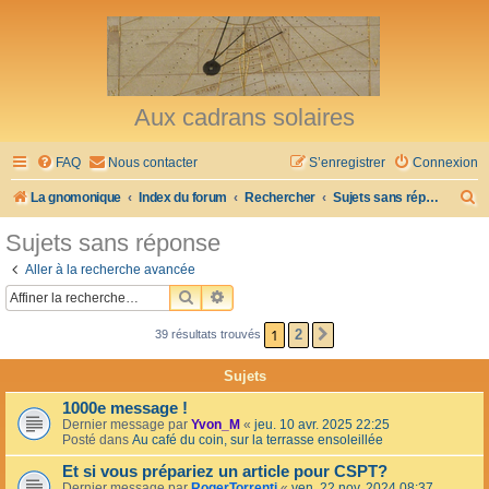
Aux cadrans solaires
FAQ
Nous contacter
S’enregistrer
Connexion
R
La gnomonique
Index du forum
Rechercher
Sujets sans réponse
e
Sujets sans réponse
c
Aller à la recherche avancée
h
RECHERCHER
RECHERCHE AVANCÉE
e
1
2
39 résultats trouvés
SUIVANTE
r
c
Sujets
h
1000e message !
e
Dernier message par
Yvon_M
«
jeu. 10 avr. 2025 22:25
Posté dans
Au café du coin, sur la terrasse ensoleillée
r
Et si vous prépariez un article pour CSPT?
Dernier message par
RogerTorrenti
«
ven. 22 nov. 2024 08:37