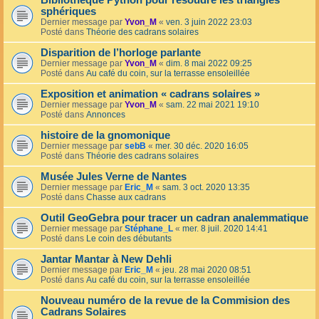
Bibliothèque Python pour résoudre les triangles
sphériques
Dernier message par
Yvon_M
«
ven. 3 juin 2022 23:03
Posté dans
Théorie des cadrans solaires
Disparition de l’horloge parlante
Dernier message par
Yvon_M
«
dim. 8 mai 2022 09:25
Posté dans
Au café du coin, sur la terrasse ensoleillée
Exposition et animation « cadrans solaires »
Dernier message par
Yvon_M
«
sam. 22 mai 2021 19:10
Posté dans
Annonces
histoire de la gnomonique
Dernier message par
sebB
«
mer. 30 déc. 2020 16:05
Posté dans
Théorie des cadrans solaires
Musée Jules Verne de Nantes
Dernier message par
Eric_M
«
sam. 3 oct. 2020 13:35
Posté dans
Chasse aux cadrans
Outil GeoGebra pour tracer un cadran analemmatique
Dernier message par
Stéphane_L
«
mer. 8 juil. 2020 14:41
Posté dans
Le coin des débutants
Jantar Mantar à New Dehli
Dernier message par
Eric_M
«
jeu. 28 mai 2020 08:51
Posté dans
Au café du coin, sur la terrasse ensoleillée
Nouveau numéro de la revue de la Commision des
Cadrans Solaires