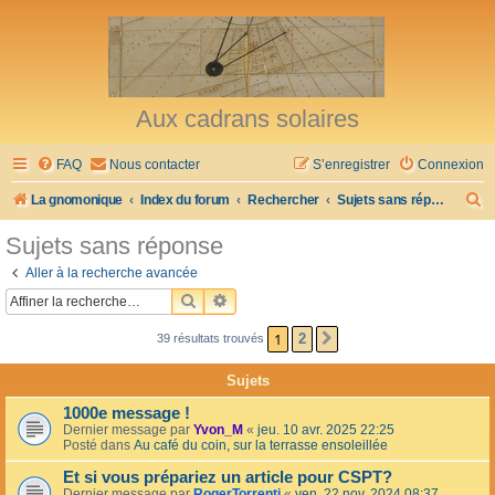
Aux cadrans solaires
FAQ
Nous contacter
S’enregistrer
Connexion
R
La gnomonique
Index du forum
Rechercher
Sujets sans réponse
e
Sujets sans réponse
c
Aller à la recherche avancée
h
RECHERCHER
RECHERCHE AVANCÉE
e
1
2
39 résultats trouvés
SUIVANTE
r
c
Sujets
h
1000e message !
e
Dernier message par
Yvon_M
«
jeu. 10 avr. 2025 22:25
Posté dans
Au café du coin, sur la terrasse ensoleillée
r
Et si vous prépariez un article pour CSPT?
Dernier message par
RogerTorrenti
«
ven. 22 nov. 2024 08:37