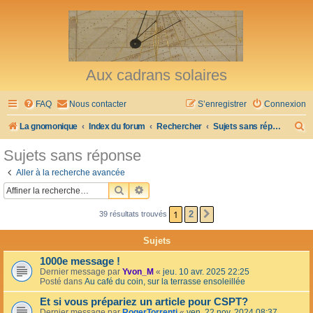
Aux cadrans solaires
FAQ
Nous contacter
S’enregistrer
Connexion
R
La gnomonique
Index du forum
Rechercher
Sujets sans réponse
e
Sujets sans réponse
c
Aller à la recherche avancée
h
RECHERCHER
RECHERCHE AVANCÉE
e
1
2
39 résultats trouvés
SUIVANTE
r
c
Sujets
h
1000e message !
e
Dernier message par
Yvon_M
«
jeu. 10 avr. 2025 22:25
Posté dans
Au café du coin, sur la terrasse ensoleillée
r
Et si vous prépariez un article pour CSPT?
Dernier message par
RogerTorrenti
«
ven. 22 nov. 2024 08:37