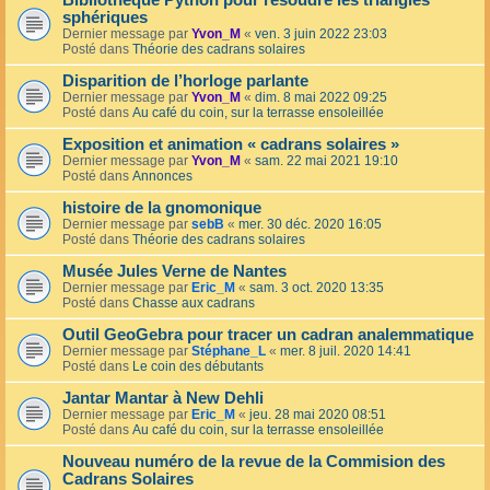
Bibliothèque Python pour résoudre les triangles
sphériques
Dernier message par
Yvon_M
«
ven. 3 juin 2022 23:03
Posté dans
Théorie des cadrans solaires
Disparition de l’horloge parlante
Dernier message par
Yvon_M
«
dim. 8 mai 2022 09:25
Posté dans
Au café du coin, sur la terrasse ensoleillée
Exposition et animation « cadrans solaires »
Dernier message par
Yvon_M
«
sam. 22 mai 2021 19:10
Posté dans
Annonces
histoire de la gnomonique
Dernier message par
sebB
«
mer. 30 déc. 2020 16:05
Posté dans
Théorie des cadrans solaires
Musée Jules Verne de Nantes
Dernier message par
Eric_M
«
sam. 3 oct. 2020 13:35
Posté dans
Chasse aux cadrans
Outil GeoGebra pour tracer un cadran analemmatique
Dernier message par
Stéphane_L
«
mer. 8 juil. 2020 14:41
Posté dans
Le coin des débutants
Jantar Mantar à New Dehli
Dernier message par
Eric_M
«
jeu. 28 mai 2020 08:51
Posté dans
Au café du coin, sur la terrasse ensoleillée
Nouveau numéro de la revue de la Commision des
Cadrans Solaires