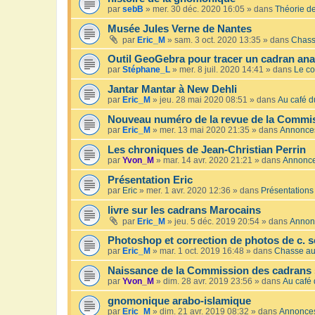
par
sebB
»
mer. 30 déc. 2020 16:05
» dans
Théorie de
Musée Jules Verne de Nantes
par
Eric_M
»
sam. 3 oct. 2020 13:35
» dans
Chass
Outil GeoGebra pour tracer un cadran an
par
Stéphane_L
»
mer. 8 juil. 2020 14:41
» dans
Le co
Jantar Mantar à New Dehli
par
Eric_M
»
jeu. 28 mai 2020 08:51
» dans
Au café du
Nouveau numéro de la revue de la Commis
par
Eric_M
»
mer. 13 mai 2020 21:35
» dans
Annonce
Les chroniques de Jean-Christian Perrin
par
Yvon_M
»
mar. 14 avr. 2020 21:21
» dans
Annonc
Présentation Eric
par
Eric
»
mer. 1 avr. 2020 12:36
» dans
Présentations
livre sur les cadrans Marocains
par
Eric_M
»
jeu. 5 déc. 2019 20:54
» dans
Annon
Photoshop et correction de photos de c. s
par
Eric_M
»
mar. 1 oct. 2019 16:48
» dans
Chasse au
Naissance de la Commission des cadrans 
par
Yvon_M
»
dim. 28 avr. 2019 23:56
» dans
Au café 
gnomonique arabo-islamique
par
Eric_M
»
dim. 21 avr. 2019 08:32
» dans
Annonce