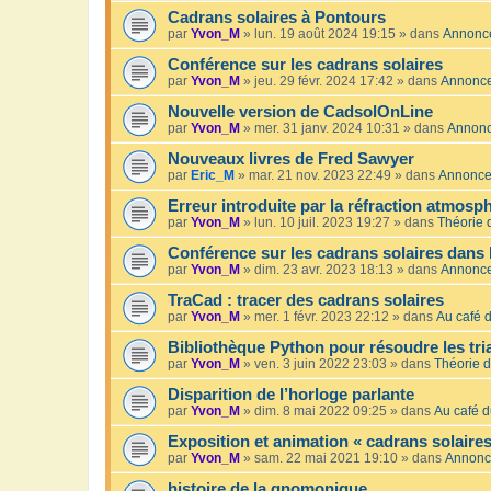
Cadrans solaires à Pontours
par
Yvon_M
»
lun. 19 août 2024 19:15
» dans
Annonc
Conférence sur les cadrans solaires
par
Yvon_M
»
jeu. 29 févr. 2024 17:42
» dans
Annonc
Nouvelle version de CadsolOnLine
par
Yvon_M
»
mer. 31 janv. 2024 10:31
» dans
Annon
Nouveaux livres de Fred Sawyer
par
Eric_M
»
mar. 21 nov. 2023 22:49
» dans
Annonc
Erreur introduite par la réfraction atmosp
par
Yvon_M
»
lun. 10 juil. 2023 19:27
» dans
Théorie 
Conférence sur les cadrans solaires dans 
par
Yvon_M
»
dim. 23 avr. 2023 18:13
» dans
Annonc
TraCad : tracer des cadrans solaires
par
Yvon_M
»
mer. 1 févr. 2023 22:12
» dans
Au café d
Bibliothèque Python pour résoudre les tr
par
Yvon_M
»
ven. 3 juin 2022 23:03
» dans
Théorie d
Disparition de l’horloge parlante
par
Yvon_M
»
dim. 8 mai 2022 09:25
» dans
Au café d
Exposition et animation « cadrans solaires
par
Yvon_M
»
sam. 22 mai 2021 19:10
» dans
Annonc
histoire de la gnomonique