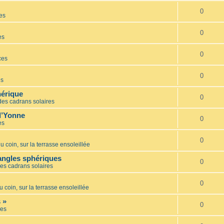
0
es
0
es
0
ces
0
es
hérique
0
des cadrans solaires
l’Yonne
0
es
0
u coin, sur la terrasse ensoleillée
iangles sphériques
0
es cadrans solaires
0
u coin, sur la terrasse ensoleillée
 »
0
es