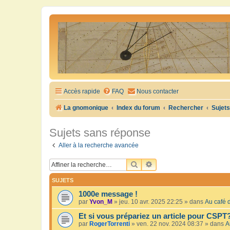
Accès rapide
FAQ
Nous contacter
La gnomonique
Index du forum
Rechercher
Sujet
Sujets sans réponse
Aller à la recherche avancée
RECHERCHER
RECHERCHE AVANCÉE
SUJETS
1000e message !
par
Yvon_M
»
jeu. 10 avr. 2025 22:25
» dans
Au café d
Et si vous prépariez un article pour CSPT
par
RogerTorrenti
»
ven. 22 nov. 2024 08:37
» dans
A