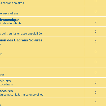
0
s cadrans solaires
0
e aux cadrans
alemmatique
0
in des débutants
0
 coin, sur la terrasse ensoleillée
ion des Cadrans Solaires
0
s
0
es
0
0
ces
olaires
0
x cadrans
solaires
0
du coin, sur la terrasse ensoleillée
0
s