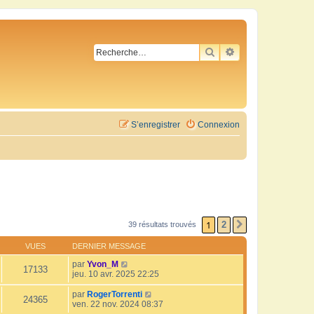
RECHERCHER
RECHERCHE AVA
S’enregistrer
Connexion
1
2
39 résultats trouvés
SUIVANTE
VUES
DERNIER MESSAGE
par
Yvon_M
17133
jeu. 10 avr. 2025 22:25
par
RogerTorrenti
24365
ven. 22 nov. 2024 08:37