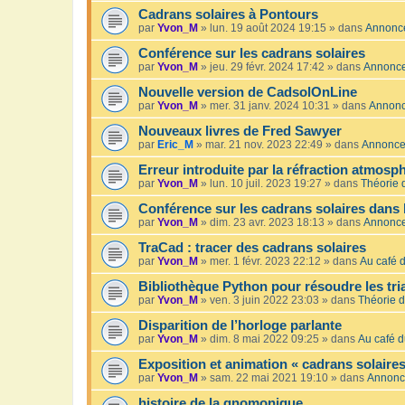
Cadrans solaires à Pontours
par
Yvon_M
»
lun. 19 août 2024 19:15
» dans
Annonc
Conférence sur les cadrans solaires
par
Yvon_M
»
jeu. 29 févr. 2024 17:42
» dans
Annonc
Nouvelle version de CadsolOnLine
par
Yvon_M
»
mer. 31 janv. 2024 10:31
» dans
Annon
Nouveaux livres de Fred Sawyer
par
Eric_M
»
mar. 21 nov. 2023 22:49
» dans
Annonc
Erreur introduite par la réfraction atmosp
par
Yvon_M
»
lun. 10 juil. 2023 19:27
» dans
Théorie 
Conférence sur les cadrans solaires dans 
par
Yvon_M
»
dim. 23 avr. 2023 18:13
» dans
Annonc
TraCad : tracer des cadrans solaires
par
Yvon_M
»
mer. 1 févr. 2023 22:12
» dans
Au café d
Bibliothèque Python pour résoudre les tr
par
Yvon_M
»
ven. 3 juin 2022 23:03
» dans
Théorie d
Disparition de l’horloge parlante
par
Yvon_M
»
dim. 8 mai 2022 09:25
» dans
Au café d
Exposition et animation « cadrans solaires
par
Yvon_M
»
sam. 22 mai 2021 19:10
» dans
Annonc
histoire de la gnomonique