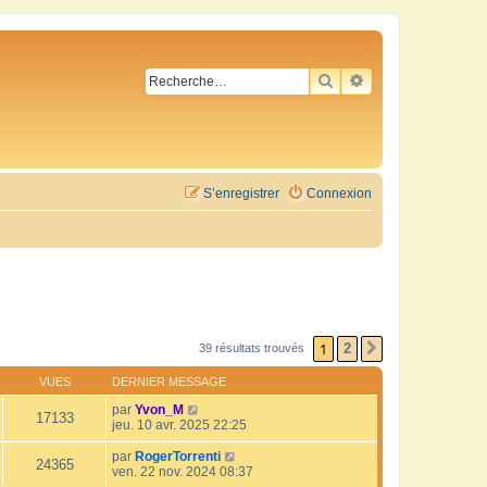
RECHERCHER
RECHERCHE AVA
S’enregistrer
Connexion
1
2
39 résultats trouvés
SUIVANTE
VUES
DERNIER MESSAGE
par
Yvon_M
17133
jeu. 10 avr. 2025 22:25
par
RogerTorrenti
24365
ven. 22 nov. 2024 08:37