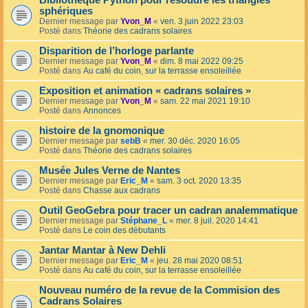
Bibliothèque Python pour résoudre les triangles
sphériques
Dernier message par
Yvon_M
«
ven. 3 juin 2022 23:03
Posté dans
Théorie des cadrans solaires
Disparition de l’horloge parlante
Dernier message par
Yvon_M
«
dim. 8 mai 2022 09:25
Posté dans
Au café du coin, sur la terrasse ensoleillée
Exposition et animation « cadrans solaires »
Dernier message par
Yvon_M
«
sam. 22 mai 2021 19:10
Posté dans
Annonces
histoire de la gnomonique
Dernier message par
sebB
«
mer. 30 déc. 2020 16:05
Posté dans
Théorie des cadrans solaires
Musée Jules Verne de Nantes
Dernier message par
Eric_M
«
sam. 3 oct. 2020 13:35
Posté dans
Chasse aux cadrans
Outil GeoGebra pour tracer un cadran analemmatique
Dernier message par
Stéphane_L
«
mer. 8 juil. 2020 14:41
Posté dans
Le coin des débutants
Jantar Mantar à New Dehli
Dernier message par
Eric_M
«
jeu. 28 mai 2020 08:51
Posté dans
Au café du coin, sur la terrasse ensoleillée
Nouveau numéro de la revue de la Commision des
Cadrans Solaires