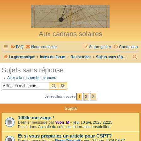
Aux cadrans solaires
FAQ
Nous contacter
S’enregistrer
Connexion
R
La gnomonique
Index du forum
Rechercher
Sujets sans réponse
e
Sujets sans réponse
c
Aller à la recherche avancée
h
RECHERCHER
RECHERCHE AVANCÉE
e
1
2
39 résultats trouvés
SUIVANTE
r
c
Sujets
h
1000e message !
e
Dernier message par
Yvon_M
«
jeu. 10 avr. 2025 22:25
Posté dans
Au café du coin, sur la terrasse ensoleillée
r
Et si vous prépariez un article pour CSPT?
Dernier message par
RogerTorrenti
«
ven. 22 nov. 2024 08:37