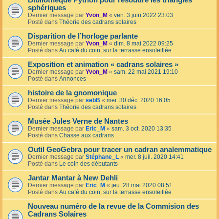
Bibliothèque Python pour résoudre les triangles
sphériques
Dernier message par
Yvon_M
«
ven. 3 juin 2022 23:03
Posté dans
Théorie des cadrans solaires
Disparition de l’horloge parlante
Dernier message par
Yvon_M
«
dim. 8 mai 2022 09:25
Posté dans
Au café du coin, sur la terrasse ensoleillée
Exposition et animation « cadrans solaires »
Dernier message par
Yvon_M
«
sam. 22 mai 2021 19:10
Posté dans
Annonces
histoire de la gnomonique
Dernier message par
sebB
«
mer. 30 déc. 2020 16:05
Posté dans
Théorie des cadrans solaires
Musée Jules Verne de Nantes
Dernier message par
Eric_M
«
sam. 3 oct. 2020 13:35
Posté dans
Chasse aux cadrans
Outil GeoGebra pour tracer un cadran analemmatique
Dernier message par
Stéphane_L
«
mer. 8 juil. 2020 14:41
Posté dans
Le coin des débutants
Jantar Mantar à New Dehli
Dernier message par
Eric_M
«
jeu. 28 mai 2020 08:51
Posté dans
Au café du coin, sur la terrasse ensoleillée
Nouveau numéro de la revue de la Commision des
Cadrans Solaires