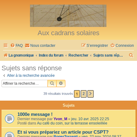
Aux cadrans solaires
FAQ
Nous contacter
S’enregistrer
Connexion
R
La gnomonique
Index du forum
Rechercher
Sujets sans réponse
e
Sujets sans réponse
c
Aller à la recherche avancée
h
RECHERCHER
RECHERCHE AVANCÉE
e
1
2
39 résultats trouvés
SUIVANTE
r
c
Sujets
h
1000e message !
e
Dernier message par
Yvon_M
«
jeu. 10 avr. 2025 22:25
Posté dans
Au café du coin, sur la terrasse ensoleillée
r
Et si vous prépariez un article pour CSPT?
Dernier message par
RogerTorrenti
«
ven. 22 nov. 2024 08:37