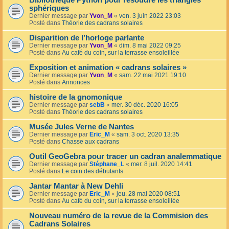
Bibliothèque Python pour résoudre les triangles
sphériques
Dernier message par
Yvon_M
«
ven. 3 juin 2022 23:03
Posté dans
Théorie des cadrans solaires
Disparition de l’horloge parlante
Dernier message par
Yvon_M
«
dim. 8 mai 2022 09:25
Posté dans
Au café du coin, sur la terrasse ensoleillée
Exposition et animation « cadrans solaires »
Dernier message par
Yvon_M
«
sam. 22 mai 2021 19:10
Posté dans
Annonces
histoire de la gnomonique
Dernier message par
sebB
«
mer. 30 déc. 2020 16:05
Posté dans
Théorie des cadrans solaires
Musée Jules Verne de Nantes
Dernier message par
Eric_M
«
sam. 3 oct. 2020 13:35
Posté dans
Chasse aux cadrans
Outil GeoGebra pour tracer un cadran analemmatique
Dernier message par
Stéphane_L
«
mer. 8 juil. 2020 14:41
Posté dans
Le coin des débutants
Jantar Mantar à New Dehli
Dernier message par
Eric_M
«
jeu. 28 mai 2020 08:51
Posté dans
Au café du coin, sur la terrasse ensoleillée
Nouveau numéro de la revue de la Commision des
Cadrans Solaires