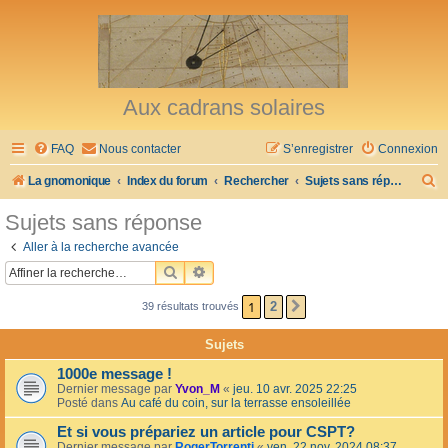
Aux cadrans solaires
FAQ
Nous contacter
S’enregistrer
Connexion
R
La gnomonique
Index du forum
Rechercher
Sujets sans réponse
e
Sujets sans réponse
c
Aller à la recherche avancée
h
RECHERCHER
RECHERCHE AVANCÉE
e
1
2
39 résultats trouvés
SUIVANTE
r
c
Sujets
h
1000e message !
e
Dernier message par
Yvon_M
«
jeu. 10 avr. 2025 22:25
Posté dans
Au café du coin, sur la terrasse ensoleillée
r
Et si vous prépariez un article pour CSPT?
Dernier message par
RogerTorrenti
«
ven. 22 nov. 2024 08:37