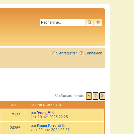
RECHERCHER
RECHERCHE AVA
S’enregistrer
Connexion
1
2
39 résultats trouvés
SUIVANTE
VUES
DERNIER MESSAGE
par
Yvon_M
17133
jeu. 10 avr. 2025 22:25
par
RogerTorrenti
24365
ven. 22 nov. 2024 08:37