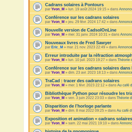
Cadrans solaires à Pontours
par
Yvon_M
»
lun. 19 août 2024 19:15
» dans
Annonc
Conférence sur les cadrans solaires
par
Yvon_M
»
jeu. 29 févr. 2024 17:42
» dans
Annonc
Nouvelle version de CadsolOnLine
par
Yvon_M
»
mer. 31 janv. 2024 10:31
» dans
Annon
Nouveaux livres de Fred Sawyer
par
Eric_M
»
mar. 21 nov. 2023 22:49
» dans
Annonc
Erreur introduite par la réfraction atmosp
par
Yvon_M
»
lun. 10 juil. 2023 19:27
» dans
Théorie 
Conférence sur les cadrans solaires dans 
par
Yvon_M
»
dim. 23 avr. 2023 18:13
» dans
Annonc
TraCad : tracer des cadrans solaires
par
Yvon_M
»
mer. 1 févr. 2023 22:12
» dans
Au café d
Bibliothèque Python pour résoudre les tr
par
Yvon_M
»
ven. 3 juin 2022 23:03
» dans
Théorie d
Disparition de l’horloge parlante
par
Yvon_M
»
dim. 8 mai 2022 09:25
» dans
Au café d
Exposition et animation « cadrans solaires
par
Yvon_M
»
sam. 22 mai 2021 19:10
» dans
Annonc
histoire de la gnomonique