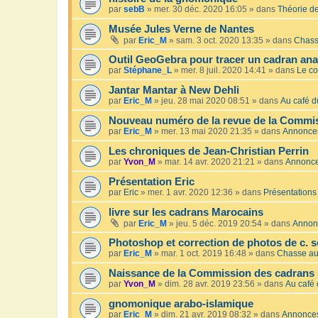
par
sebB
»
mer. 30 déc. 2020 16:05
» dans
Théorie de
Musée Jules Verne de Nantes
par
Eric_M
»
sam. 3 oct. 2020 13:35
» dans
Chass
Outil GeoGebra pour tracer un cadran an
par
Stéphane_L
»
mer. 8 juil. 2020 14:41
» dans
Le co
Jantar Mantar à New Dehli
par
Eric_M
»
jeu. 28 mai 2020 08:51
» dans
Au café du
Nouveau numéro de la revue de la Commis
par
Eric_M
»
mer. 13 mai 2020 21:35
» dans
Annonce
Les chroniques de Jean-Christian Perrin
par
Yvon_M
»
mar. 14 avr. 2020 21:21
» dans
Annonc
Présentation Eric
par
Eric
»
mer. 1 avr. 2020 12:36
» dans
Présentations
livre sur les cadrans Marocains
par
Eric_M
»
jeu. 5 déc. 2019 20:54
» dans
Annon
Photoshop et correction de photos de c. s
par
Eric_M
»
mar. 1 oct. 2019 16:48
» dans
Chasse au
Naissance de la Commission des cadrans 
par
Yvon_M
»
dim. 28 avr. 2019 23:56
» dans
Au café 
gnomonique arabo-islamique
par
Eric_M
»
dim. 21 avr. 2019 08:32
» dans
Annonce