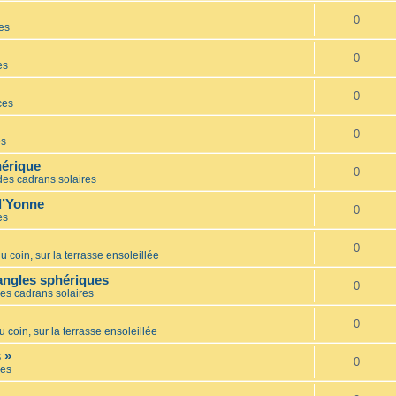
0
es
0
es
0
ces
0
es
hérique
0
des cadrans solaires
l’Yonne
0
es
0
u coin, sur la terrasse ensoleillée
iangles sphériques
0
es cadrans solaires
0
u coin, sur la terrasse ensoleillée
 »
0
es