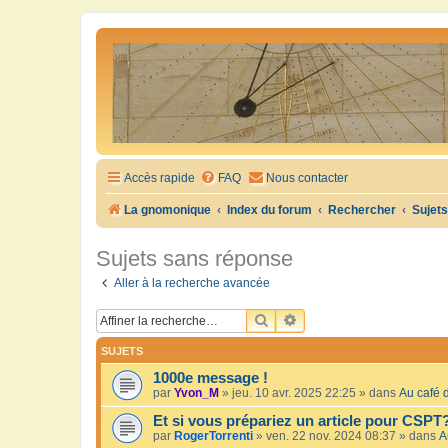
Accès rapide
FAQ
Nous contacter
La gnomonique
Index du forum
Rechercher
Sujet
Sujets sans réponse
Aller à la recherche avancée
RECHERCHER
RECHERCHE AVANCÉE
SUJETS
1000e message !
par
Yvon_M
»
jeu. 10 avr. 2025 22:25
» dans
Au café d
Et si vous prépariez un article pour CSPT
par
RogerTorrenti
»
ven. 22 nov. 2024 08:37
» dans
A