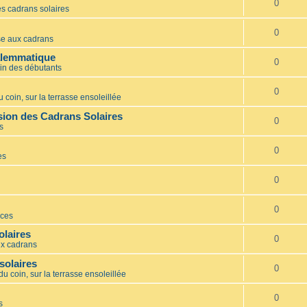
0
s cadrans solaires
0
e aux cadrans
alemmatique
0
in des débutants
0
 coin, sur la terrasse ensoleillée
ion des Cadrans Solaires
0
s
0
es
0
0
ces
olaires
0
x cadrans
solaires
0
du coin, sur la terrasse ensoleillée
0
s