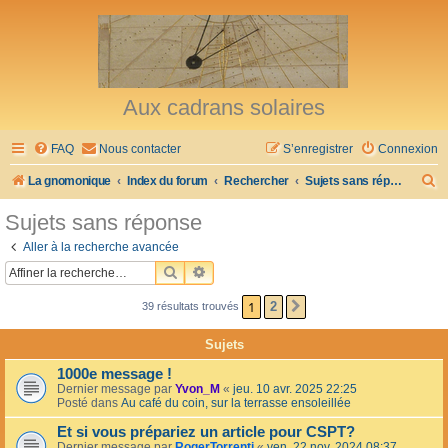
Aux cadrans solaires
FAQ
Nous contacter
S’enregistrer
Connexion
R
La gnomonique
Index du forum
Rechercher
Sujets sans réponse
e
Sujets sans réponse
c
Aller à la recherche avancée
h
RECHERCHER
RECHERCHE AVANCÉE
e
1
2
39 résultats trouvés
SUIVANTE
r
c
Sujets
h
1000e message !
e
Dernier message par
Yvon_M
«
jeu. 10 avr. 2025 22:25
Posté dans
Au café du coin, sur la terrasse ensoleillée
r
Et si vous prépariez un article pour CSPT?
Dernier message par
RogerTorrenti
«
ven. 22 nov. 2024 08:37