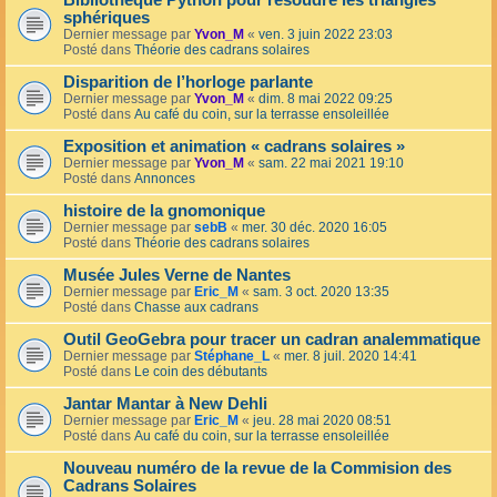
Bibliothèque Python pour résoudre les triangles
sphériques
Dernier message par
Yvon_M
«
ven. 3 juin 2022 23:03
Posté dans
Théorie des cadrans solaires
Disparition de l’horloge parlante
Dernier message par
Yvon_M
«
dim. 8 mai 2022 09:25
Posté dans
Au café du coin, sur la terrasse ensoleillée
Exposition et animation « cadrans solaires »
Dernier message par
Yvon_M
«
sam. 22 mai 2021 19:10
Posté dans
Annonces
histoire de la gnomonique
Dernier message par
sebB
«
mer. 30 déc. 2020 16:05
Posté dans
Théorie des cadrans solaires
Musée Jules Verne de Nantes
Dernier message par
Eric_M
«
sam. 3 oct. 2020 13:35
Posté dans
Chasse aux cadrans
Outil GeoGebra pour tracer un cadran analemmatique
Dernier message par
Stéphane_L
«
mer. 8 juil. 2020 14:41
Posté dans
Le coin des débutants
Jantar Mantar à New Dehli
Dernier message par
Eric_M
«
jeu. 28 mai 2020 08:51
Posté dans
Au café du coin, sur la terrasse ensoleillée
Nouveau numéro de la revue de la Commision des
Cadrans Solaires