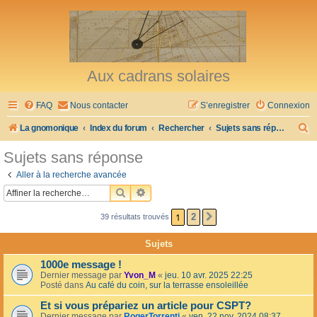
Aux cadrans solaires
FAQ
Nous contacter
S’enregistrer
Connexion
R
La gnomonique
Index du forum
Rechercher
Sujets sans réponse
e
Sujets sans réponse
c
Aller à la recherche avancée
h
RECHERCHER
RECHERCHE AVANCÉE
e
1
2
39 résultats trouvés
SUIVANTE
r
c
Sujets
h
1000e message !
e
Dernier message par
Yvon_M
«
jeu. 10 avr. 2025 22:25
Posté dans
Au café du coin, sur la terrasse ensoleillée
r
Et si vous prépariez un article pour CSPT?
Dernier message par
RogerTorrenti
«
ven. 22 nov. 2024 08:37