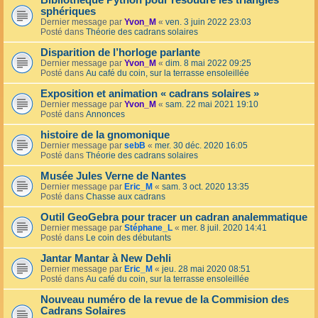
Bibliothèque Python pour résoudre les triangles
sphériques
Dernier message par
Yvon_M
«
ven. 3 juin 2022 23:03
Posté dans
Théorie des cadrans solaires
Disparition de l’horloge parlante
Dernier message par
Yvon_M
«
dim. 8 mai 2022 09:25
Posté dans
Au café du coin, sur la terrasse ensoleillée
Exposition et animation « cadrans solaires »
Dernier message par
Yvon_M
«
sam. 22 mai 2021 19:10
Posté dans
Annonces
histoire de la gnomonique
Dernier message par
sebB
«
mer. 30 déc. 2020 16:05
Posté dans
Théorie des cadrans solaires
Musée Jules Verne de Nantes
Dernier message par
Eric_M
«
sam. 3 oct. 2020 13:35
Posté dans
Chasse aux cadrans
Outil GeoGebra pour tracer un cadran analemmatique
Dernier message par
Stéphane_L
«
mer. 8 juil. 2020 14:41
Posté dans
Le coin des débutants
Jantar Mantar à New Dehli
Dernier message par
Eric_M
«
jeu. 28 mai 2020 08:51
Posté dans
Au café du coin, sur la terrasse ensoleillée
Nouveau numéro de la revue de la Commision des
Cadrans Solaires