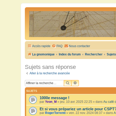
Accès rapide
FAQ
Nous contacter
La gnomonique
Index du forum
Rechercher
Sujet
Sujets sans réponse
Aller à la recherche avancée
RECHERCHER
RECHERCHE AVANCÉE
SUJETS
1000e message !
par
Yvon_M
»
jeu. 10 avr. 2025 22:25
» dans
Au café d
Et si vous prépariez un article pour CSPT
par
RogerTorrenti
»
ven. 22 nov. 2024 08:37
» dans
A