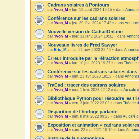
Cadrans solaires à Pontours
par
Yvon_M
»
lun. 19 août 2024 19:15
» dans
Annonc
Conférence sur les cadrans solaires
par
Yvon_M
»
jeu. 29 févr. 2024 17:42
» dans
Annonc
Nouvelle version de CadsolOnLine
par
Yvon_M
»
mer. 31 janv. 2024 10:31
» dans
Annon
Nouveaux livres de Fred Sawyer
par
Eric_M
»
mar. 21 nov. 2023 22:49
» dans
Annonc
Erreur introduite par la réfraction atmosp
par
Yvon_M
»
lun. 10 juil. 2023 19:27
» dans
Théorie 
Conférence sur les cadrans solaires dans 
par
Yvon_M
»
dim. 23 avr. 2023 18:13
» dans
Annonc
TraCad : tracer des cadrans solaires
par
Yvon_M
»
mer. 1 févr. 2023 22:12
» dans
Au café d
Bibliothèque Python pour résoudre les tr
par
Yvon_M
»
ven. 3 juin 2022 23:03
» dans
Théorie d
Disparition de l’horloge parlante
par
Yvon_M
»
dim. 8 mai 2022 09:25
» dans
Au café d
Exposition et animation « cadrans solaires
par
Yvon_M
»
sam. 22 mai 2021 19:10
» dans
Annonc
histoire de la gnomonique