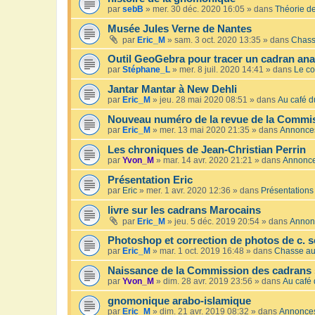
par
sebB
»
mer. 30 déc. 2020 16:05
» dans
Théorie de
Musée Jules Verne de Nantes
par
Eric_M
»
sam. 3 oct. 2020 13:35
» dans
Chass
Outil GeoGebra pour tracer un cadran an
par
Stéphane_L
»
mer. 8 juil. 2020 14:41
» dans
Le co
Jantar Mantar à New Dehli
par
Eric_M
»
jeu. 28 mai 2020 08:51
» dans
Au café du
Nouveau numéro de la revue de la Commis
par
Eric_M
»
mer. 13 mai 2020 21:35
» dans
Annonce
Les chroniques de Jean-Christian Perrin
par
Yvon_M
»
mar. 14 avr. 2020 21:21
» dans
Annonc
Présentation Eric
par
Eric
»
mer. 1 avr. 2020 12:36
» dans
Présentations
livre sur les cadrans Marocains
par
Eric_M
»
jeu. 5 déc. 2019 20:54
» dans
Annon
Photoshop et correction de photos de c. s
par
Eric_M
»
mar. 1 oct. 2019 16:48
» dans
Chasse au
Naissance de la Commission des cadrans 
par
Yvon_M
»
dim. 28 avr. 2019 23:56
» dans
Au café 
gnomonique arabo-islamique
par
Eric_M
»
dim. 21 avr. 2019 08:32
» dans
Annonce