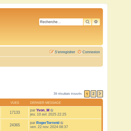
RECHERCHER
RECHERCHE AVA
S’enregistrer
Connexion
1
2
39 résultats trouvés
SUIVANTE
VUES
DERNIER MESSAGE
par
Yvon_M
17133
jeu. 10 avr. 2025 22:25
par
RogerTorrenti
24365
ven. 22 nov. 2024 08:37