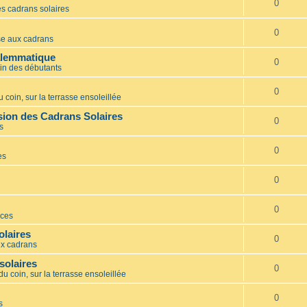
0
s cadrans solaires
0
e aux cadrans
alemmatique
0
in des débutants
0
 coin, sur la terrasse ensoleillée
ion des Cadrans Solaires
0
s
0
es
0
0
ces
olaires
0
x cadrans
solaires
0
du coin, sur la terrasse ensoleillée
0
s