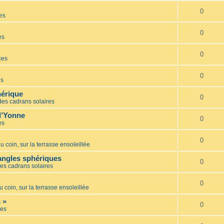
0
es
0
es
0
ces
0
es
hérique
0
des cadrans solaires
l’Yonne
0
es
0
u coin, sur la terrasse ensoleillée
iangles sphériques
0
es cadrans solaires
0
u coin, sur la terrasse ensoleillée
 »
0
es